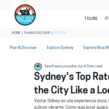
TOURS
I
HOME
/
PLAN & DISCOVER
/
ARTICLE
Plan & Discover
Explore Sydney
Explore Blue 
bestfreetourssydne
Jun 4
3 min read
Sydney Local Offers
Sydney's Top Rat
the City Like a Lo
Visitar Sídney es una experiencia única, 
cultura vibrante. Como guía local, quie