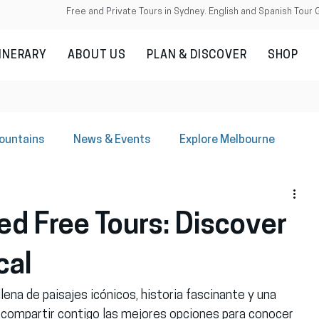
Free and Private Tours in Sydney. English and Spanish Tour 
TINERARY
ABOUT US
PLAN & DISCOVER
SHOP
Mountains
News & Events
Explore Melbourne
ed Free Tours: Discover
cal
llena de paisajes icónicos, historia fascinante y una 
ro compartir contigo las mejores opciones para conocer 