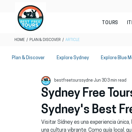
TOURS
I
HOME
/
PLAN & DISCOVER
/
ARTICLE
Plan & Discover
Explore Sydney
Explore Blue 
bestfreetourssydne
Jun 30
3 min read
Sydney Local Offers
Sydney Free Tour
Sydney's Best Fr
Visitar Sídney es una experiencia única, 
una cultura vibrante. Como guía local, 