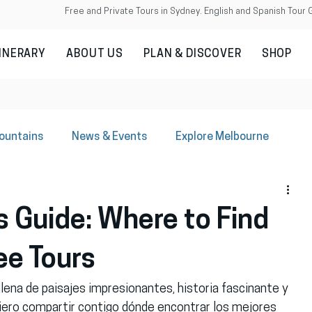
Free and Private Tours in Sydney. English and Spanish Tour 
TINERARY
ABOUT US
PLAN & DISCOVER
SHOP
Mountains
News & Events
Explore Melbourne
s Guide: Where to Find
ee Tours
llena de paisajes impresionantes, historia fascinante y 
quiero compartir contigo dónde encontrar los mejores 