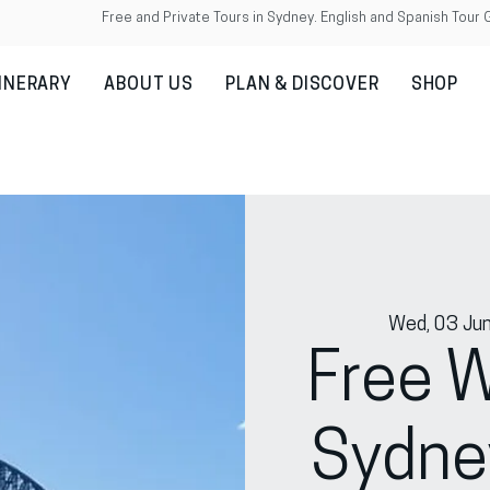
Free and Private Tours in Sydney. English and Spanish Tour 
TINERARY
ABOUT US
PLAN & DISCOVER
SHOP
Wed, 03 Ju
Free W
Sydne