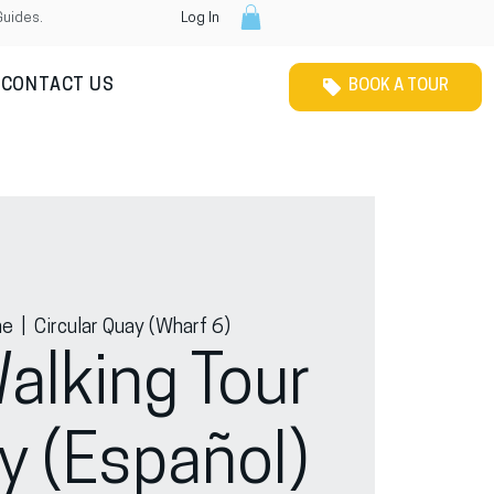
Guides.
Log In
CONTACT US
BOOK A TOUR
ne
  |  
Circular Quay (Wharf 6)
alking Tour
y (Español)