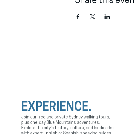
Share this even
EXPERIENCE.
Join our free and private Sydney walking tours,
plus one-day Blue Mountains adventures.
Explore the city’s history, culture, and landmarks
with expert English or Spanish-speaking guides.