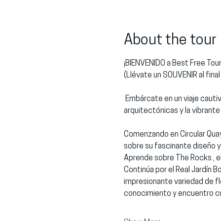
About the tour
¡BIENVENIDO a Best Free Tou
(Llévate un SOUVENIR al final
 Embárcate en un viaje cautivador por el corazón de Sídney con nuestro FREE TOUR . Descubra la rica historia, las maravillas 
arquitectónicas y la vibrant
Comenzando en Circular Quay
sobre su fascinante diseño y 
Aprende sobre The Rocks , el
Continúa por el Real Jardín B
impresionante variedad de flo
conocimiento y encuentro cult