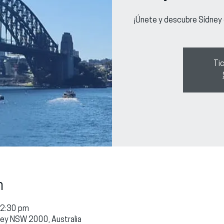
¡Únete y descubre Sídney
Tic
n
12:30 pm
dney NSW 2000, Australia