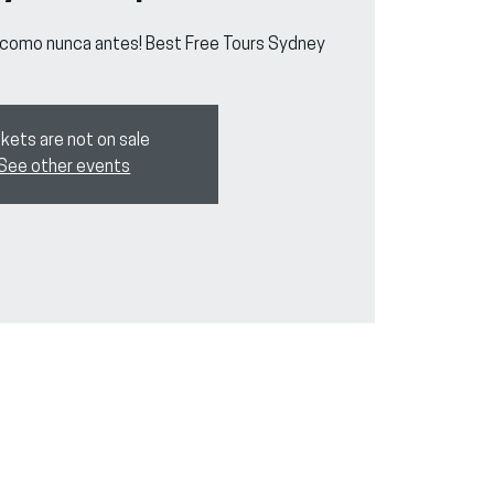
 como nunca antes! Best Free Tours Sydney
kets are not on sale
See other events