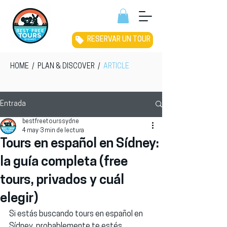
RESERVAR UN TOUR
HOME
/
PLAN & DISCOVER
/
ARTICLE
Entrada
bestfreetourssydne
4 may
3 min de lectura
Tours en español en Sídney:
la guía completa (free
tours, privados y cuál
elegir)
Si estás buscando 
tours en español en 
Sídney
, probablemente te estés 