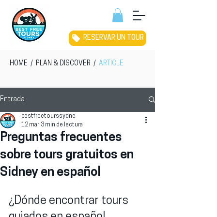
RESERVAR UN TOUR
HOME
/
PLAN & DISCOVER
/
ARTICLE
Entrada
bestfreetourssydne
12 mar
3 min de lectura
Preguntas frecuentes
sobre tours gratuitos en
Sidney en español
¿Dónde encontrar tours 
guiados en español 