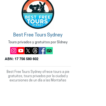
Best Free Tours Sydney
Tours privados y gratuitos por Sídney
ABN:
17 756 580 602
Best Free Tours Sydney ofrece tours a pie
gratuitos, tours privados por la ciudad y
excursiones de un día a las Montañas
Azules con guías que hablan inglés y
español. Planifica tu visita con consejos
locales, compra recuerdos australianos y
explora lo más destacado de Sídney con
nosotros.