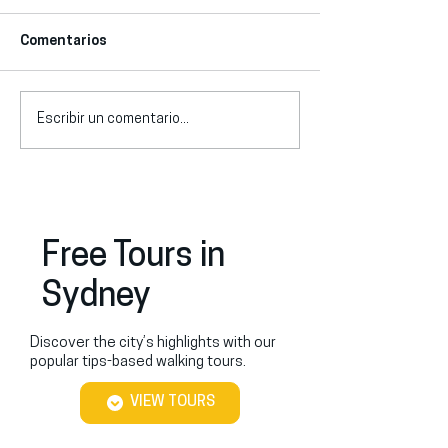
Comentarios
Escribir un comentario...
Qué hacer en Sídney en
¿Hay tours en e
verano: guía local de los
Sídney? Opcione
mejores planes (2026)
precios y cómo 
Free Tours in
Sydney
Discover the city’s highlights with our
popular tips-based walking tours.
VIEW TOURS