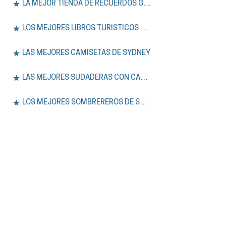
LA MEJOR TIENDA DE RECUERDOS GRATIS
LOS MEJORES LIBROS TURÍSTICOS DE SÍDNEY
LAS MEJORES CAMISETAS DE SYDNEY
LAS MEJORES SUDADERAS CON CAPUCHA DE SÍDNEY
LOS MEJORES SOMBREREROS DE SYDNEY
EXPERIENCIA.
Únase a nuestros tours a pie gratuitos y
privados por Sídney, además de aventuras
de un día en las Montañas Azules. Explore la
historia, la cultura y los lugares
emblemáticos de la ciudad con guías
expertos que hablan inglés o español.