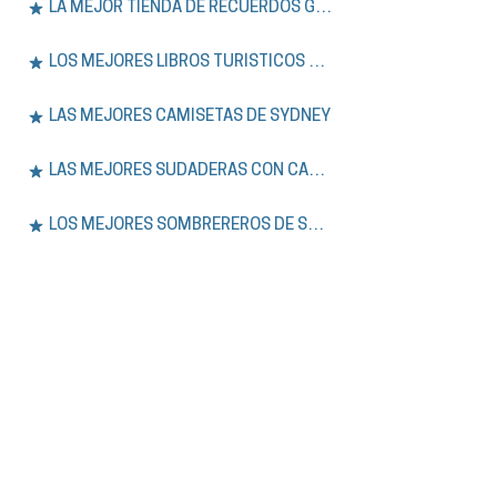
LA MEJOR TIENDA DE RECUERDOS GRATIS
LOS MEJORES LIBROS TURÍSTICOS DE SÍDNEY
LAS MEJORES CAMISETAS DE SYDNEY
LAS MEJORES SUDADERAS CON CAPUCHA DE SÍDNEY
LOS MEJORES SOMBREREROS DE SYDNEY
EXPERIENCIA.
Únase a nuestros tours a pie gratuitos y
privados por Sídney, además de aventuras
de un día en las Montañas Azules. Explore la
historia, la cultura y los lugares
emblemáticos de la ciudad con guías
expertos que hablan inglés o español.