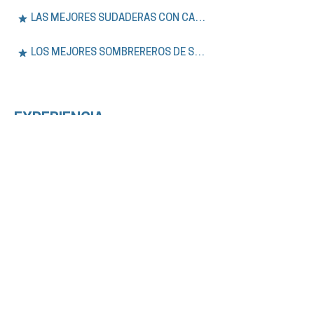
LAS MEJORES SUDADERAS CON CAPUCHA DE SÍDNEY
LOS MEJORES SOMBREREROS DE SYDNEY
EXPERIENCIA.
Únase a nuestros tours a pie gratuitos y
privados por Sídney, además de aventuras
de un día en las Montañas Azules. Explore la
historia, la cultura y los lugares
emblemáticos de la ciudad con guías
expertos que hablan inglés o español.
VER TODOS LOS TOURS
LOS MEJORES TOURS GRATUITOS DE SÍDNEY