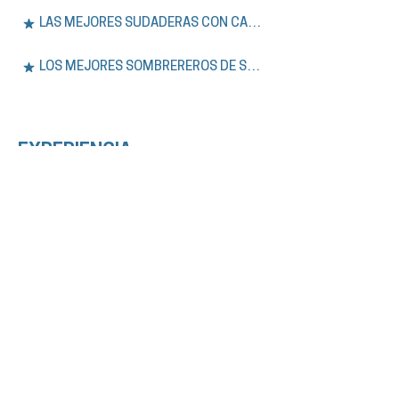
LAS MEJORES SUDADERAS CON CAPUCHA DE SÍDNEY
LOS MEJORES SOMBREREROS DE SYDNEY
EXPERIENCIA.
Únase a nuestros tours a pie gratuitos y
privados por Sídney, además de aventuras
de un día en las Montañas Azules. Explore la
historia, la cultura y los lugares
emblemáticos de la ciudad con guías
expertos que hablan inglés o español.
VER TODOS LOS TOURS
LOS MEJORES TOURS GRATUITOS DE SÍDNEY