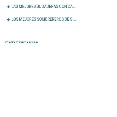
LAS MEJORES SUDADERAS CON CAPUCHA DE SÍDNEY
LOS MEJORES SOMBREREROS DE SYDNEY
EXPERIENCIA.
Únase a nuestros tours a pie gratuitos y
privados por Sídney, además de aventuras
de un día en las Montañas Azules. Explore la
historia, la cultura y los lugares
emblemáticos de la ciudad con guías
expertos que hablan inglés o español.
VER TODOS LOS TOURS
LOS MEJORES TOURS GRATUITOS DE SÍDNEY