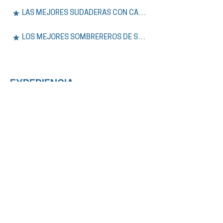
LAS MEJORES SUDADERAS CON CAPUCHA DE SÍDNEY
LOS MEJORES SOMBREREROS DE SYDNEY
EXPERIENCIA.
Únase a nuestros tours a pie gratuitos y
privados por Sídney, además de aventuras
de un día en las Montañas Azules. Explore la
historia, la cultura y los lugares
emblemáticos de la ciudad con guías
expertos que hablan inglés o español.
VER TODOS LOS TOURS
LOS MEJORES TOURS GRATUITOS DE SÍDNEY