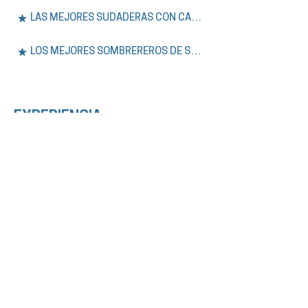
LAS MEJORES SUDADERAS CON CAPUCHA DE SÍDNEY
LOS MEJORES SOMBREREROS DE SYDNEY
EXPERIENCIA.
Únase a nuestros tours a pie gratuitos y
privados por Sídney, además de aventuras
de un día en las Montañas Azules. Explore la
historia, la cultura y los lugares
emblemáticos de la ciudad con guías
expertos que hablan inglés o español.
VER TODOS LOS TOURS
LOS MEJORES TOURS GRATUITOS DE SÍDNEY