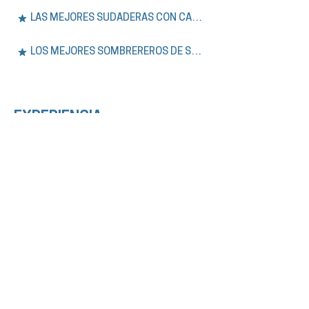
LAS MEJORES SUDADERAS CON CAPUCHA DE SÍDNEY
LOS MEJORES SOMBREREROS DE SYDNEY
EXPERIENCIA.
Únase a nuestros tours a pie gratuitos y
privados por Sídney, además de aventuras
de un día en las Montañas Azules. Explore la
historia, la cultura y los lugares
emblemáticos de la ciudad con guías
expertos que hablan inglés o español.
VER TODOS LOS TOURS
LOS MEJORES TOURS GRATUITOS DE SÍDNEY