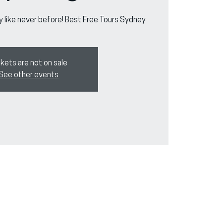
y like never before! Best Free Tours Sydney
kets are not on sale
See other events