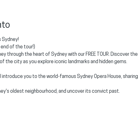
nto
 Sydney!
end of the tour!)
ey through the heart of Sydney with our FREE TOUR. Discover the ri
 of the city as you explore iconic landmarks and hidden gems.
'll introduce you to the world-famous Sydney Opera House, sharing i
ey's oldest neighbourhood, and uncover its convict past.