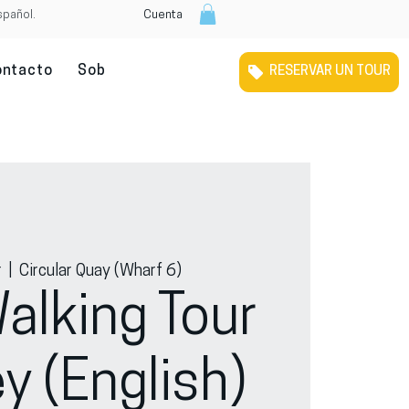
spañol.
Cuenta
ontacto
Sobre nosotros
Tour Gratuito Por Melbour
RESERVAR UN TOUR
r
  |  
Circular Quay (Wharf 6)
alking Tour
y (English)