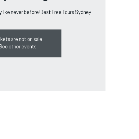
y like never before! Best Free Tours Sydney
kets are not on sale
See other events