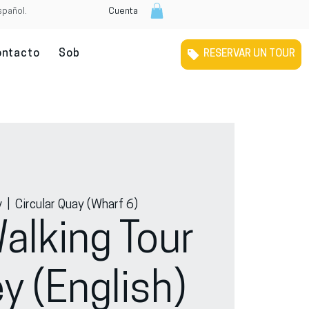
spañol.
Cuenta
ontacto
Sobre nosotros
Tour Gratuito Por Melbour
RESERVAR UN TOUR
v
  |  
Circular Quay (Wharf 6)
alking Tour
y (English)