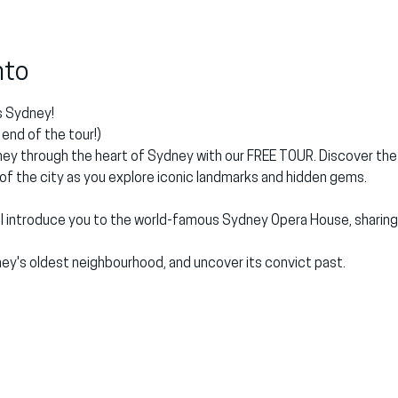
nto
 Sydney!
end of the tour!)
ey through the heart of Sydney with our FREE TOUR. Discover the ri
 of the city as you explore iconic landmarks and hidden gems.
'll introduce you to the world-famous Sydney Opera House, sharing i
ey's oldest neighbourhood, and uncover its convict past.