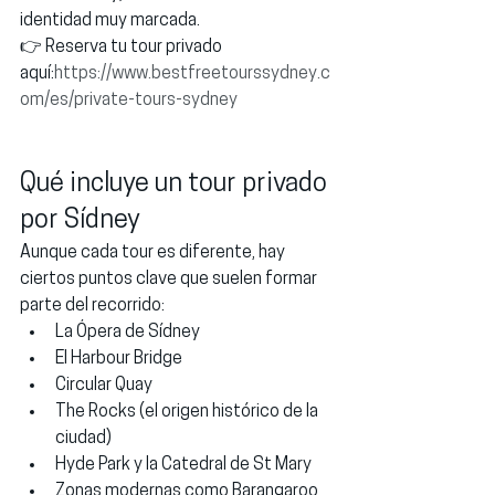
identidad muy marcada.
👉 Reserva tu tour privado 
aquí:
https://www.bestfreetourssydney.c
om/es/private-tours-sydney
Qué incluye un tour privado 
por Sídney
Aunque cada tour es diferente, hay 
ciertos puntos clave que suelen formar 
parte del recorrido:
La Ópera de Sídney
El Harbour Bridge
Circular Quay
The Rocks (el origen histórico de la 
ciudad)
Hyde Park y la Catedral de St Mary
Zonas modernas como Barangaroo