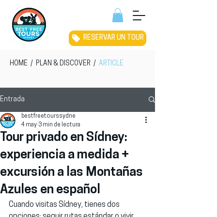
RESERVAR UN TOUR
HOME
/
PLAN & DISCOVER
/
ARTICLE
Entrada
bestfreetourssydne
4 may
3 min de lectura
Tour privado en Sídney:
experiencia a medida +
excursión a las Montañas
Azules en español
Cuando visitas Sídney, tienes dos 
opciones: seguir rutas estándar o vivir 