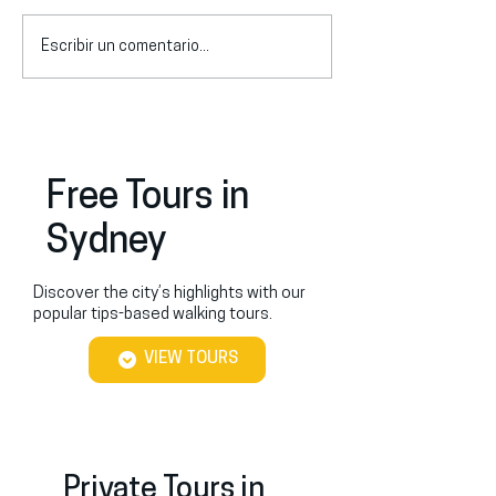
Escribir un comentario...
Qué hacer en Sídney en
¿Hay tours en e
verano: guía local de los
Sídney? Opcione
mejores planes (2026)
precios y cómo 
Free Tours in
Sydney
Discover the city’s highlights with our
popular tips-based walking tours.
VIEW TOURS
Private Tours in