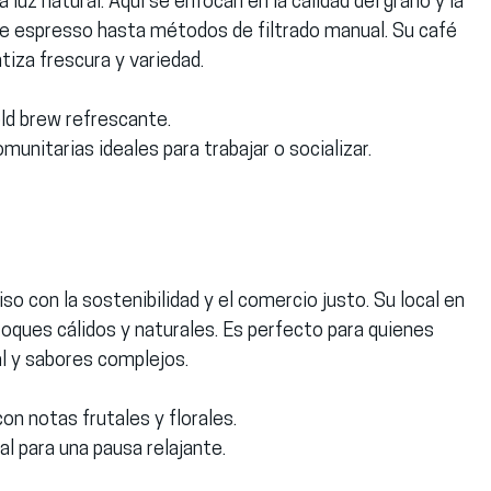
 luz natural. Aquí se enfocan en la calidad del grano y la 
de espresso hasta métodos de filtrado manual. Su café 
tiza frescura y variedad.
ld brew refrescante.
unitarias ideales para trabajar o socializar.
con la sostenibilidad y el comercio justo. Su local en 
ques cálidos y naturales. Es perfecto para quienes 
l y sabores complejos.
con notas frutales y florales.
al para una pausa relajante.