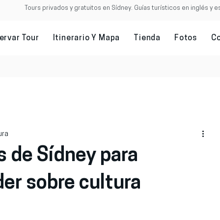
Tours privados y gratuitos en Sídney. Guías turísticos en inglés y e
ervar Tour
Itinerario Y Mapa
Tienda
Fotos
C
ura
s de Sídney para
der sobre cultura