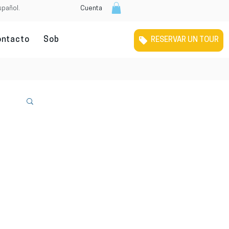
spañol.
Cuenta
ontacto
Sobre nosotros
Tour Gratuito Por Melbour
RESERVAR UN TOUR