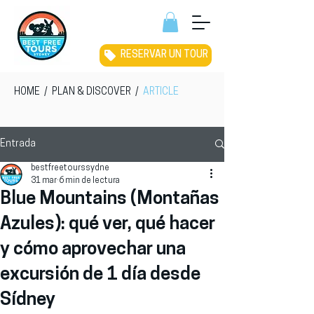
RESERVAR UN TOUR
HOME
/
PLAN & DISCOVER
/
ARTICLE
Entrada
bestfreetourssydne
31 mar
6 min de lectura
Blue Mountains (Montañas
Azules): qué ver, qué hacer
y cómo aprovechar una
excursión de 1 día desde
Sídney