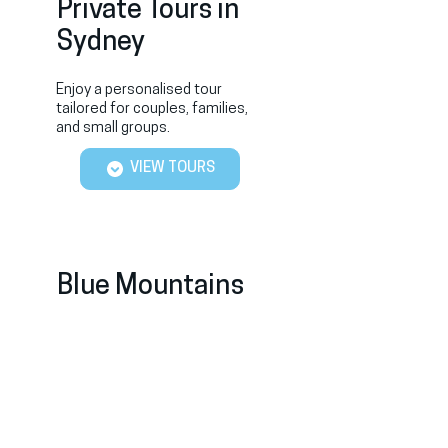
Private Tours in
Sydney
Enjoy a personalised tour
tailored for couples, families,
and small groups.
VIEW TOURS
Blue Mountains
Day Tours
Experience breathtaking views,
waterfalls, and villages on a
one-day escape.
VIEW TOURS