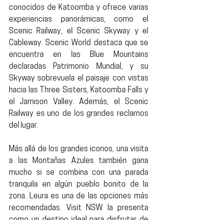
conocidos de Katoomba y ofrece varias 
experiencias panorámicas, como el 
Scenic Railway
, el 
Scenic Skyway
 y el 
Cableway
. Scenic World destaca que se 
encuentra en las Blue Mountains 
declaradas Patrimonio Mundial, y su 
Skyway sobrevuela el paisaje con vistas 
hacia las 
Three Sisters
, 
Katoomba Falls
 y 
el 
Jamison Valley
. Además, el Scenic 
Railway es uno de los grandes reclamos 
del lugar.
Más allá de los grandes iconos, una visita 
a las Montañas Azules también gana 
mucho si se combina con una parada 
tranquila en algún pueblo bonito de la 
zona. 
Leura
 es una de las opciones más 
recomendadas. Visit NSW la presenta 
como un destino ideal para disfrutar de 