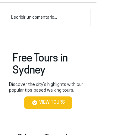
Escribir un comentario...
Qué hacer en Sídney en
¿Hay tours en e
verano: guía local de los
Sídney? Opcione
mejores planes (2026)
precios y cómo 
Free Tours in
Sydney
Discover the city’s highlights with our
popular tips-based walking tours.
VIEW TOURS