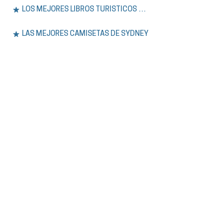
LOS MEJORES LIBROS TURÍSTICOS DE SÍDNEY
LAS MEJORES CAMISETAS DE SYDNEY
LAS MEJORES SUDADERAS CON CAPUCHA DE SÍDNEY
LOS MEJORES SOMBREREROS DE SYDNEY
EXPERIENCIA.
Únase a nuestros tours a pie gratuitos y
privados por Sídney, además de aventuras
de un día en las Montañas Azules. Explore la
historia, la cultura y los lugares
emblemáticos de la ciudad con guías
expertos que hablan inglés o español.
VER TODOS LOS TOURS